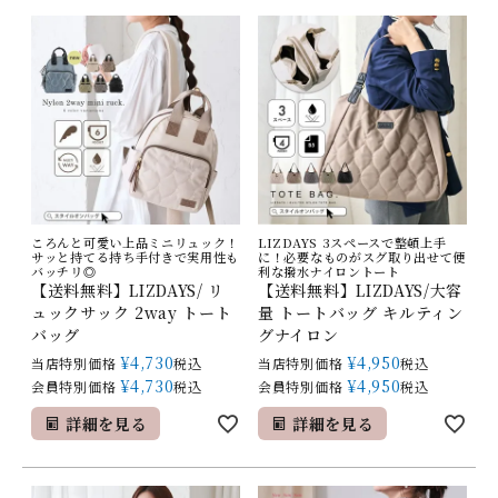
ころんと可愛い上品ミニリュック！
LIZDAYS 3スペースで整頓上手
サッと持てる持ち手付きで実用性も
に！必要なものがスグ取り出せて便
バッチリ◎
利な撥水ナイロントート
【送料無料】LIZDAYS/ リ
【送料無料】LIZDAYS/大容
ュックサック 2way トート
量 トートバッグ キルティン
バッグ
グナイロン
¥
4,730
¥
4,950
当店特別価格
税込
当店特別価格
税込
¥
4,730
¥
4,950
会員特別価格
税込
会員特別価格
税込
詳細を見る
詳細を見る