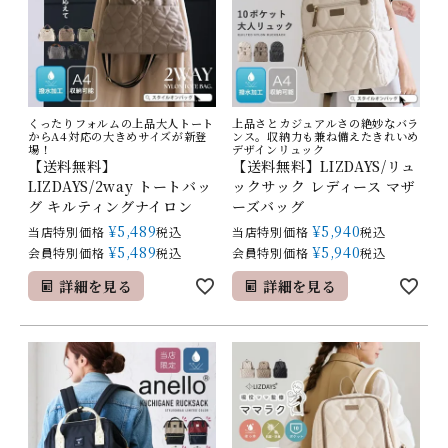
くったりフォルムの上品大人トート
上品さとカジュアルさの絶妙なバラ
からA4対応の大きめサイズが新登
ンス。収納力も兼ね備えたきれいめ
場！
デザインリュック
【送料無料】
【送料無料】LIZDAYS/リュ
LIZDAYS/2way トートバッ
ックサック レディース マザ
グ キルティングナイロン
ーズバッグ
¥
5,489
¥
5,940
当店特別価格
税込
当店特別価格
税込
¥
5,489
¥
5,940
会員特別価格
税込
会員特別価格
税込
詳細を見る
詳細を見る