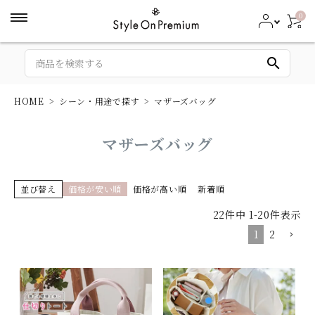
0
search
HOME
シーン・用途で探す
マザーズバッグ
マザーズバッグ
並び替え
価格が安い順
価格が高い順
新着順
22
件中
1
-
20
件表示
1
2