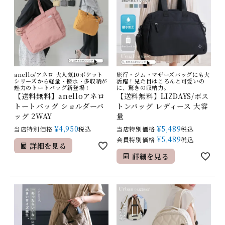
anello/アネロ 大人気10ポケット
旅行・ジム・マザーズバッグにも大
シリーズから軽量・撥水・多収納が
活躍！見た目はころんと可愛いの
魅力のトートバッグ新登場！
に、驚きの収納力。
【送料無料】anelloアネロ
【送料無料】LIZDAYS/ボス
トートバッグ ショルダーバ
トンバッグ レディース 大容
ッグ 2WAY
量
¥
4,950
¥
5,489
当店特別価格
税込
当店特別価格
税込
¥
5,489
会員特別価格
税込
詳細を見る
詳細を見る