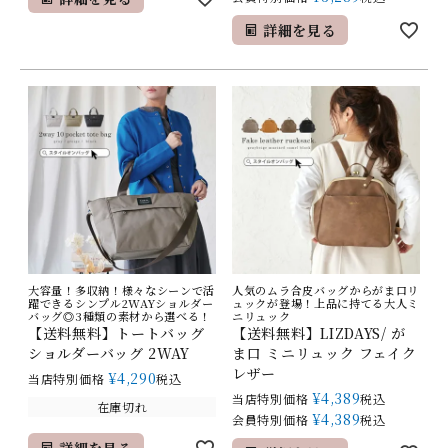
詳細を見る
大容量！多収納！様々なシーンで活
人気のムラ合皮バッグからがま口リ
躍できるシンプル2WAYショルダー
ュックが登場！上品に持てる大人ミ
バッグ◎3種類の素材から選べる！
ニリュック
【送料無料】トートバッグ
【送料無料】LIZDAYS/ が
ショルダーバッグ 2WAY
ま口 ミニリュック フェイク
レザー
¥
4,290
当店特別価格
税込
¥
4,389
当店特別価格
税込
在庫切れ
¥
4,389
会員特別価格
税込
詳細を見る