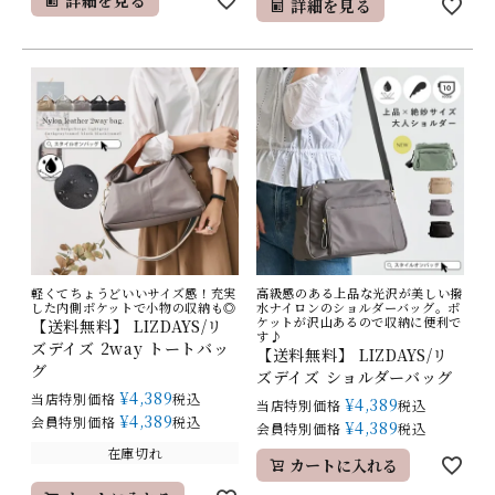
詳細を見る
軽くてちょうどいいサイズ感！充実
高級感のある上品な光沢が美しい撥
した内側ポケットで小物の収納も◎
水ナイロンのショルダーバッグ。ポ
ケットが沢山あるので収納に便利で
【送料無料】 LIZDAYS/リ
す♪
ズデイズ 2way トートバッ
【送料無料】 LIZDAYS/リ
グ
ズデイズ ショルダーバッグ
¥
4,389
当店特別価格
税込
¥
4,389
当店特別価格
税込
¥
4,389
会員特別価格
税込
¥
4,389
会員特別価格
税込
在庫切れ
カートに入れる