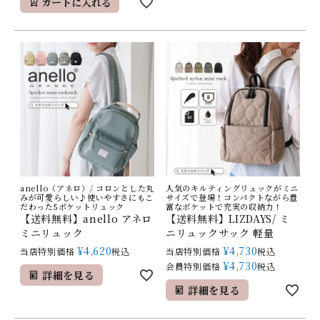
カートに入れる
anello（アネロ）/ コロンとした丸
人気のキルティングリュックがミニ
みが可愛らしい♪使いやすさにもこ
サイズで登場！コンパクトながら豊
だわった5ポケットリュック
富なポケットで充実の収納力！
【送料無料】anello アネロ
【送料無料】LIZDAYS/ ミ
ミニリュック
ニリュックサック 軽量
¥
4,620
¥
4,730
当店特別価格
税込
当店特別価格
税込
¥
4,730
会員特別価格
税込
詳細を見る
詳細を見る