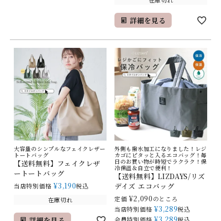
詳細を見る
大容量のシンプルなフェイクレザー
外側も撥水加工になりました！レジ
トートバッグ
カゴにピタッと入るエコバッグ！毎
日のお買い物が時短でラクラク！保
【送料無料】フェイクレザ
冷保温＆自立で便利！
ートートバッグ
【送料無料】LIZDAYS/リズ
¥
3,190
デイズ エコバッグ
当店特別価格
税込
¥
2,090
定価
のところ
在庫切れ
¥
3,289
当店特別価格
税込
¥
3,289
詳細を見る
会員特別価格
税込