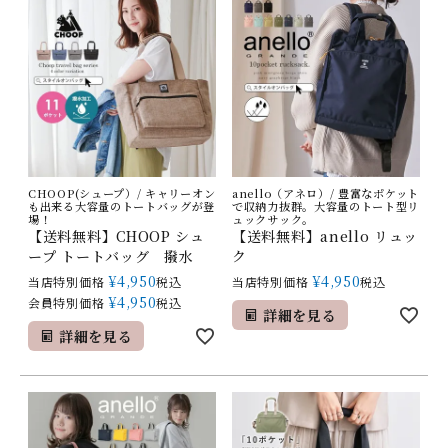
CHOOP(シュープ）/ キャリーオン
anello（アネロ）/ 豊富なポケット
も出来る大容量のトートバッグが登
で収納力抜群。大容量のトート型リ
場！
ュックサック。
【送料無料】CHOOP シュ
【送料無料】anello リュッ
ープ トートバッグ 撥水
ク
¥
4,950
¥
4,950
当店特別価格
税込
当店特別価格
税込
¥
4,950
会員特別価格
税込
詳細を見る
詳細を見る