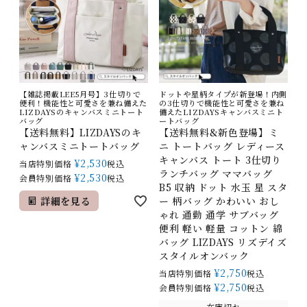
【雑誌掲載LEE5月号】3仕切りで
ドットや星柄タイプが新登場！内側
便利！機能性と可愛さを兼ね備えた
の3仕切りで機能性と可愛さを兼ね
LIZDAYSのキャンバスミニトート
備えたLIZDAYSキャンバスミニト
バッグ
ートバッグ
【送料無料】LIZDAYSのキ
【送料無料&新色登場】ミ
ャンバスミニトートバッグ
ニ トートバッグ レディース
キャンバス トート 3仕切り
¥
2,530
当店特別価格
税込
ランチバッグ ママバッグ
¥
2,530
会員特別価格
税込
B5 収納 ドット 水玉 星 スタ
詳細を見る
ー 柄バッグ かわいい おし
ゃれ 通勤 通学 サブバッグ
便利 軽い 軽量 コットン 綿
バッグ LIZDAYS リズデイズ
スタイルオンバック
¥
2,750
当店特別価格
税込
¥
2,750
会員特別価格
税込
在庫切れ