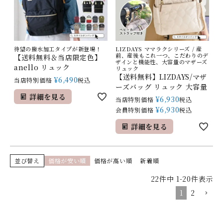
待望の撥水加工タイプが新登場！
LIZDAYS ママラクシリーズ / 産
前、産後もこれ一つ、こだわりのデ
【送料無料＆当店限定色】
ザインと機能性、大容量のマザーズ
anello リュック
リュック
【送料無料】LIZDAYS/マザ
¥
6,490
当店特別価格
税込
ーズバッグ リュック 大容量
詳細を見る
¥
6,930
当店特別価格
税込
¥
6,930
会員特別価格
税込
詳細を見る
並び替え
価格が安い順
価格が高い順
新着順
22
件中
1
-
20
件表示
1
2