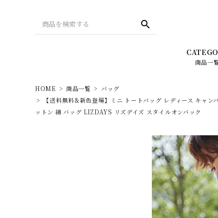
search
CATEGO
商品一
HOME
商品一覧
バッグ
【送料無料&新色登場】ミニ トートバッグ レディース キャンバス 
バッグ
Season collection 2022
財布
REAL 
ットン 綿 バッグ LIZDAYS リズデイズ スタイルオンバック
LIZDAYS（リズデイズ）
Leg
PC・タブレット・スマホ関連
メンズ -
New Balance（ニューバランス）
スタイルオンバッグ・
HOT I
オリジナルアイテム
ellesse（エレッセ）
デザインで探す