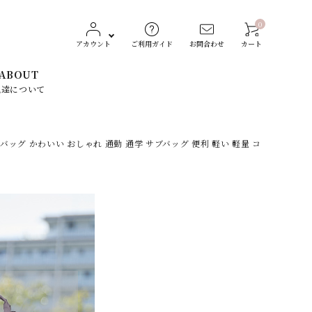
0
アカウント
ご利用ガイド
お問合わせ
カート
ABOUT
私達について
バッグ かわいい おしゃれ 通勤 通学 サブバッグ 便利 軽い 軽量 コ
レディースファッション
CONVERSE（コンバース）
生活雑貨
Dickies（ディッキーズ）
素材で探す
ST
TOCHIGI LEATHER
スト）
（栃木レザー）