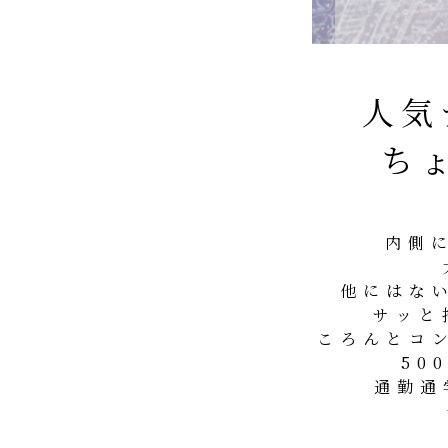
人気
ち
内側
他にはな
サッと
ころんとコ
50
通勤通