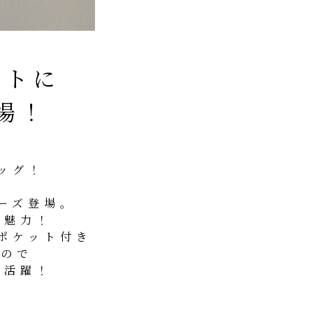
ートに
場！
ッグ！
く
ーズ登場。
る魅力！
ポケット付き
るので
で活躍！
。