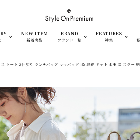
RY
NEW ITEM
BRAND
FEATURES
覧
新着商品
ブランド一覧
特集
トート 3仕切り ランチバッグ ママバッグ B5 収納 ドット 水玉 星 スター 柄
SHOP OPEN
小物
衣装提供
ato Largo（レガートラルゴ）
anello（アネロ）
men’s- アイテム
予約＆再販Item
FILA（フィラ）
adidas（アディダス）
TEM
シーン・用途で探す
moz（モズ）
SCANDINAVIAN FORE
（スカンジナビアン フォレ