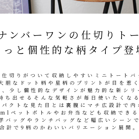
ナンバーワンの仕切りト
ょっと個性的な柄タイプ登
に仕切りがついて収納しやすいミニトートバ
大胆なドット柄や星柄のプリントが目を惹
い、少し個性的なデザインが魅力的な新シリ
持ち出せるそんな気軽さが毎日使いたくな
ンパクトな見た目とは裏腹にマチ広設計で内
0mlペットボトルやお弁当なども収納でき
学バッグやランチバッグなど幅広いシーン
合計で9柄のかわいいバリエーション展開