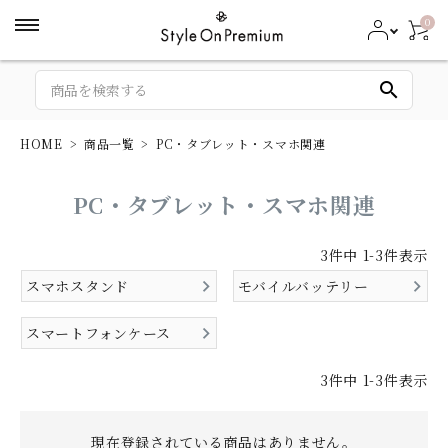
0
search
HOME
商品一覧
PC・タブレット・スマホ関連
PC・タブレット・スマホ関連
3
件中
1
-
3
件表示
スマホスタンド
モバイルバッテリー
スマートフォンケース
3
件中
1
-
3
件表示
現在登録されている商品はありません。