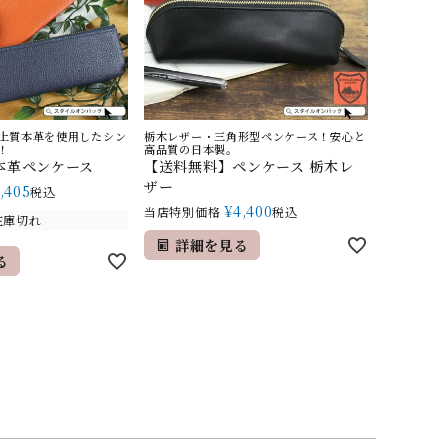
上質本革を使用したシン
栃木レザー・三角形型ペンケース！安心と
！
高品質の日本製。
本革ペンケース
【送料無料】ペンケース 栃木レ
ザー
1,405
税込
¥
4,400
当店特別価格
税込
在庫切れ
詳細を見る
る