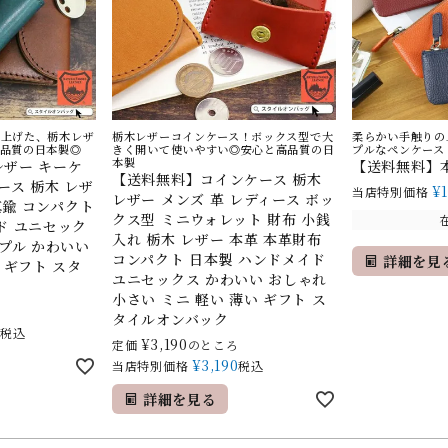
仕上げた、栃木レザ
栃木レザーコインケース！ボックス型で大
柔らかい手触りの
高品質の日本製◎
きく開いて使いやすい◎安心と高品質の日
プルなペンケース
本製
ザー キーケ
【送料無料】
【送料無料】コインケース 栃木
ース 栃木 レザ
¥
当店特別価格
レザー メンズ 革 レディース ボッ
 真鍮 コンパクト
クス型 ミニウォレット 財布 小銭
ド ユニセック
入れ 栃木 レザー 本革 本革財布
ンプル かわいい
コンパクト 日本製 ハンドメイド
詳細を見
 ギフト スタ
ユニセックス かわいい おしゃれ
小さい ミニ 軽い 薄い ギフト ス
ろ
タイルオンバック
0
税込
¥
3,190
定価
のところ
¥
3,190
当店特別価格
税込
詳細を見る