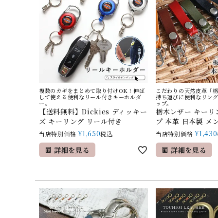
ITALIAN LEATHER
（イタリアンレザー）
複数のカギをまとめて取り付けOK！伸ば
こだわりの天然皮革「
して使える便利なリール付きキーホルダ
持ち運びに便利なリン
ー。
ップ。
【送料無料】Dickies ディッキー
栃木レザー キーリ
ズ キーリング リール付き
プ 本革 日本製 メ
¥
1,650
¥
1,430
当店特別価格
税込
当店特別価格
詳細を見る
詳細を見る