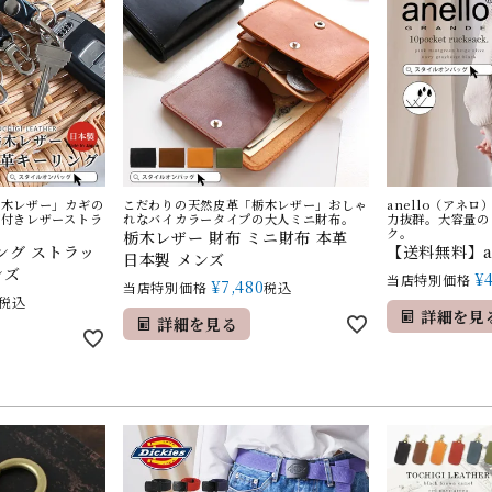
栃木レザー」カギの
こだわりの天然皮革「栃木レザー」おしゃ
anello（アネ
グ付きレザーストラ
れなバイカラータイプの大人ミニ財布。
力抜群。大容量の
ク。
栃木レザー 財布 ミニ財布 本革
ング ストラッ
【送料無料】an
日本製 メンズ
ンズ
¥
当店特別価格
¥
7,480
当店特別価格
税込
税込
詳細を見
詳細を見る