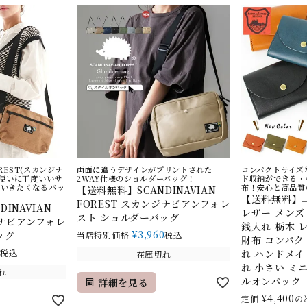
OREST(スカンジナ
両面に違うデザインがプリントされた
コンパクトサイズ
段使いに丁度いいサ
2WAY仕様のショルダーバッグ！
ド収納ができる・
ていきたくなるバッ
布！安心と高品質
【送料無料】SCANDINAVIAN
【送料無料】
FOREST スカンジナビアンフォレ
INAVIAN
レザー メンズ
スト ショルダーバッグ
ジナビアンフォレ
銭入れ 栃木 レ
¥
3,960
ッグ
当店特別価格
税込
財布 コンパク
0
税込
れ ハンドメイ
在庫切れ
れ 小さい ミニ
れ
ルオンバック
詳細を見る
¥
4,400
定価
の