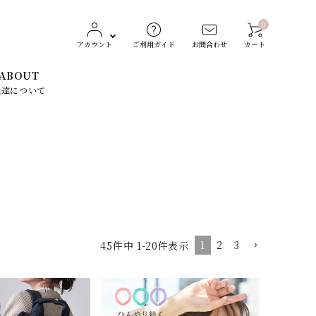
0
アカウント
ご利用ガイド
お問合わせ
カート
ABOUT
私達について
レディースファッション
CONVERSE（コンバース）
生活雑貨
Dickies（ディッキーズ）
素材で探す
1
2
3
45
件中
1
-
20
件表示
ST
TOCHIGI LEATHER
スト）
（栃木レザー）