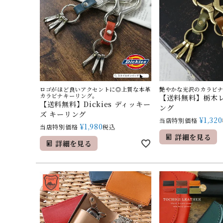
ロゴがほど良いアクセントに◎上質な本革
艶やかな光沢のカラビ
カラビナキーリング。
【送料無料】栃木レ
【送料無料】Dickies ディッキー
ング
ズ キーリング
¥
1,320
当店特別価格
¥
1,980
当店特別価格
税込
詳細を見る
詳細を見る