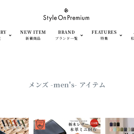
RY
NEW ITEM
BRAND
FEATURES
覧
新着商品
ブランド一覧
特集
SHOP OPEN
小物
衣装提供
ato Largo（レガートラルゴ）
anello（アネロ）
men’s- アイテム
予約＆再販Item
メンズ -men's- アイテム
FILA（フィラ）
adidas（アディダス）
TEM
シーン・用途で探す
moz（モズ）
SCANDINAVIAN FORE
（スカンジナビアン フォレ