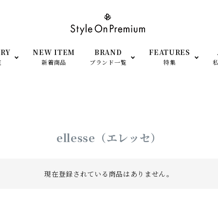
RY
NEW ITEM
BRAND
FEATURES
覧
新着商品
ブランド一覧
特集
SHOP OPEN
小物
衣装提供
ato Largo（レガートラルゴ）
anello（アネロ）
men’s- アイテム
予約＆再販Item
ellesse（エレッセ）
FILA（フィラ）
adidas（アディダス）
TEM
シーン・用途で探す
現在登録されている商品はありません。
moz（モズ）
SCANDINAVIAN FORE
（スカンジナビアン フォレ