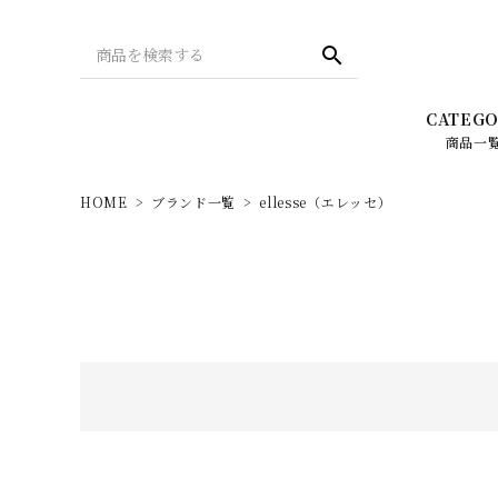
search
CATEGO
商品一
HOME
ブランド一覧
ellesse（エレッセ）
バッグ
Season collection 2022
財布
REAL 
LIZDAYS（リズデイズ）
Leg
PC・タブレット・スマホ関連
メンズ -
New Balance（ニューバランス）
スタイルオンバッグ・
HOT I
オリジナルアイテム
ellesse（エレッセ）
デザインで探す