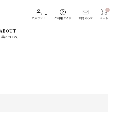
0
アカウント
ご利用ガイド
お問合わせ
カート
ABOUT
私達について
レディースファッション
CONVERSE（コンバース）
生活雑貨
Dickies（ディッキーズ）
素材で探す
ST
TOCHIGI LEATHER
スト）
（栃木レザー）