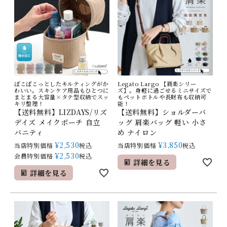
ぽこぽこっとしたキルティングがか
Legato Largo 【肩楽シリー
わいい。スキンケア用品もひとつに
ズ】。身軽に過ごせるミニサイズで
まとまる大容量×タテ型収納でスッ
もペットボトルや長財布も収納可
キリ整理！
能！
【送料無料】LIZDAYS/リズ
【送料無料】ショルダーバ
デイズ メイクポーチ 自立
ッグ 肩楽バッグ 軽い 小さ
バニティ
め ナイロン
¥
2,530
¥
3,850
当店特別価格
税込
当店特別価格
税込
¥
2,530
会員特別価格
税込
詳細を見る
詳細を見る