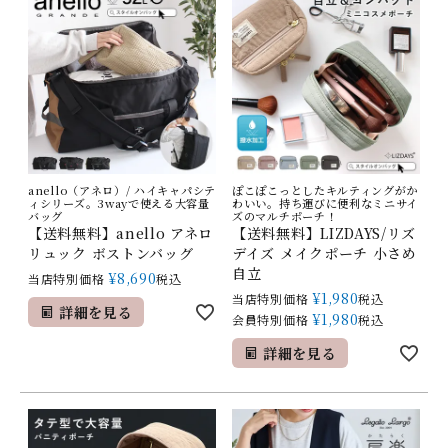
anello（アネロ）/ ハイキャパシテ
ぽこぽこっとしたキルティングがか
ィシリーズ。3wayで使える大容量
わいい。持ち運びに便利なミニサイ
バッグ
ズのマルチポーチ！
【送料無料】anello アネロ
【送料無料】LIZDAYS/リズ
リュック ボストンバッグ
デイズ メイクポーチ 小さめ
自立
¥
8,690
当店特別価格
税込
¥
1,980
当店特別価格
税込
詳細を見る
¥
1,980
会員特別価格
税込
詳細を見る