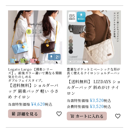
Legato Largo 【肩楽シリー
豊富なポケットとベーシックな形が
ズ】。前後カラー違いで異なる雰囲
長く使えるナイロンショルダーバッ
気をたのしめる
グ
ダブルフェイスタイプ。
【送料無料】 LIZDAYS ショ
【送料無料】ショルダーバ
ルダーバッグ 斜めがけ ナイ
ッグ 肩楽バッグ 軽い 小さ
ロン
め ナイロン
¥
3,520
当店特別価格
税込
¥
4,620
当店特別価格
税込
¥
3,520
会員特別価格
税込
詳細を見る
カートに入れる