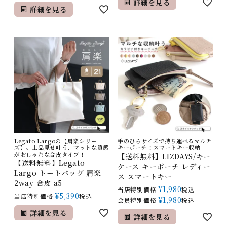
詳細を見る
詳細を見る
Legato Largoの【肩楽シリー
手のひらサイズで持ち運べるマルチ
ズ】。上品見せ叶う、マットな質感
キーポーチ！スマートキー収納
がおしゃれな合皮タイプ！
【送料無料】LIZDAYS/キー
【送料無料】Legato
ケース キーポーチ レディー
Largo トートバッグ 肩楽
ス スマートキー
2way 合皮 a5
¥
1,980
当店特別価格
税込
¥
5,390
当店特別価格
税込
¥
1,980
会員特別価格
税込
詳細を見る
詳細を見る