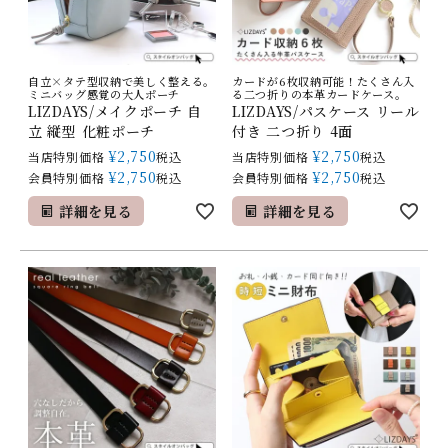
自立×タテ型収納で美しく整える。
カードが6枚収納可能！たくさん入
ミニバッグ感覚の大人ポーチ
る二つ折りの本革カードケース。
LIZDAYS/メイクポーチ 自
LIZDAYS/パスケース リール
立 縦型 化粧ポーチ
付き 二つ折り 4面
¥
2,750
¥
2,750
当店特別価格
税込
当店特別価格
税込
¥
2,750
¥
2,750
会員特別価格
税込
会員特別価格
税込
詳細を見る
詳細を見る