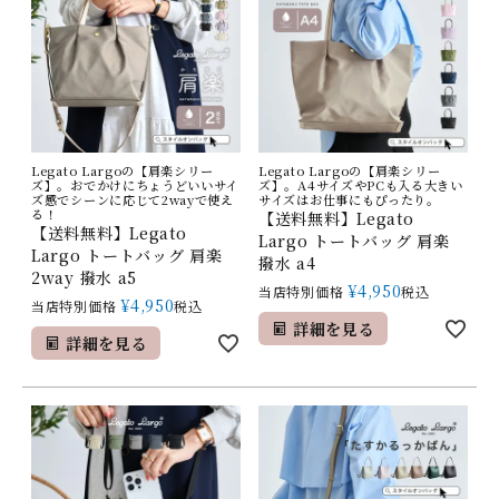
Legato Largoの【肩楽シリー
Legato Largoの【肩楽シリー
ズ】。おでかけにちょうどいいサイ
ズ】。A4サイズやPCも入る大きい
ズ感でシーンに応じて2wayで使え
サイズはお仕事にもぴったり。
る！
【送料無料】Legato
【送料無料】Legato
Largo トートバッグ 肩楽
Largo トートバッグ 肩楽
撥水 a4
2way 撥水 a5
¥
4,950
当店特別価格
税込
¥
4,950
当店特別価格
税込
詳細を見る
詳細を見る