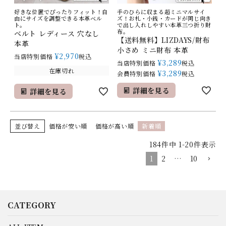
好きな位置でぴったりフィット！自
手のひらに収まる超ミニマルサイ
由にサイズを調整できる本革ベル
ズ！お札・小銭・カードが同じ向き
ト。
で出し入れしやすい本革三つ折り財
布。
ベルト レディース 穴なし
【送料無料】LIZDAYS/財布
本革
小さめ ミニ財布 本革
¥
2,970
当店特別価格
税込
¥
3,289
当店特別価格
税込
在庫切れ
¥
3,289
会員特別価格
税込
詳細を見る
詳細を見る
並び替え
価格が安い順
価格が高い順
新着順
184
件中
1
-
20
件表示
1
2
…
10
CATEGORY