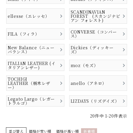
SCANDINAVIAN
ellesse（エレッセ）
FOREST (スカンジナビ
アン フォレスト)
CONVERSE（コンバー
FILA（フィラ）
ス）
New Balance（ニュー
Dickies（ディッキー
バランス）
ズ）
ITALIAN LEATHER (イ
moz（モズ）
タリアンレザー)
TOCHIGI
LEATHER（栃木レザ
anello（アネロ）
ー）
Legato Largo（レガー
LIZDAYS（リズデイズ）
トラルゴ）
20
件中
1
-
20
件表示
並び替え
価格が安い順
価格が高い順
新着順