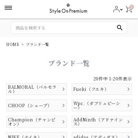
0
search
HOME
ブランド一覧
ブランド一覧
20
件中
1
-
20
件表示
BALMORAL（バルモラ
Fueki（フエキ）
ル）
Wpc.（ダブリュピーシ
CHOOP（シュープ）
ー）
Champion（チャンピ
AddNinth（アドナイン
オン）
ス）
NIKE（ナイキ）
adidas（アディダス）