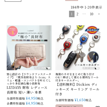
184
件中
1
-
20
件表示
1
2
…
10
安心設計の【ラウンドファスナータ
複数のカギをまとめて取り付け
イプ】「既存長財布より-3cm」ス
OK！伸ばして使える便利なリール
リム・軽量・コンパクトを叶えてし
付きキーホルダー。
っかり多収納な極小長財布
【送料無料】Dickies ディ
LIZDAYS 財布 レディース
ッキーズ キーリング リール
長財布 短い 薄い 本革
付き
¥
4,950
当店特別価格
税込
¥
1,650
当店特別価格
税込
¥
4,950
会員特別価格
税込