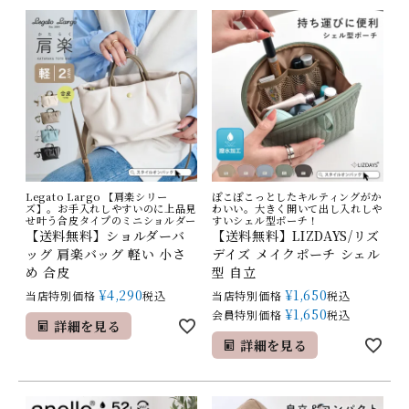
Legato Largo 【肩楽シリー
ぽこぽこっとしたキルティングがか
ズ】。お手入れしやすいのに上品見
わいい。大きく開いて出し入れしや
せ叶う合皮タイプのミニショルダー
すいシェル型ポーチ！
【送料無料】ショルダーバ
【送料無料】LIZDAYS/リズ
ッグ 肩楽バッグ 軽い 小さ
デイズ メイクポーチ シェル
め 合皮
型 自立
¥
4,290
¥
1,650
当店特別価格
税込
当店特別価格
税込
¥
1,650
会員特別価格
税込
詳細を見る
詳細を見る