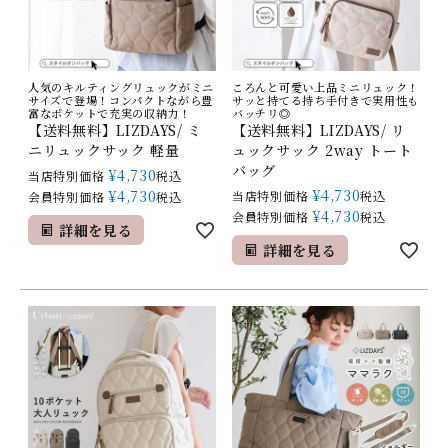
人気のキルティングリュックがミニ
ころんと可愛い上品ミニリュック！
サイズで登場！コンパクトながら豊
サッと持てる持ち手付きで実用性も
富なポケットで充実の収納力！
バッチリ◎
【送料無料】LIZDAYS/ ミ
【送料無料】LIZDAYS/ リ
ニリュックサック 軽量
ュックサック 2way トート
バッグ
¥
4,730
当店特別価格
税込
¥
4,730
¥
4,730
当店特別価格
税込
会員特別価格
税込
¥
4,730
会員特別価格
税込
詳細を見る
詳細を見る