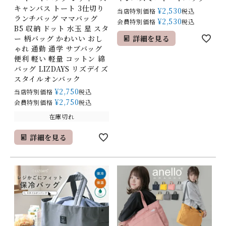
キャンバス トート 3仕切り
¥
2,530
当店特別価格
税込
ランチバッグ ママバッグ
¥
2,530
会員特別価格
税込
B5 収納 ドット 水玉 星 スタ
ー 柄バッグ かわいい おし
詳細を見る
ゃれ 通勤 通学 サブバッグ
便利 軽い 軽量 コットン 綿
バッグ LIZDAYS リズデイズ
スタイルオンバック
¥
2,750
当店特別価格
税込
¥
2,750
会員特別価格
税込
在庫切れ
詳細を見る