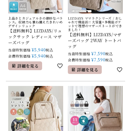
上品さとカジュアルさの絶妙なバラ
LIZDAYS ママラクシリーズ / おし
ンス。収納力も兼ね備えたきれいめ
ゃれで機能的！大容量+多機能ポケ
デザインリュック
ットで理想のマザーズトートができ
ました！
【送料無料】LIZDAYS/リュ
【送料無料】LIZDAYS/マザ
ックサック レディース マザ
ーズバッグ 2WAY トートバ
ーズバッグ
ッグ
¥
5,940
当店特別価格
税込
¥
7,590
当店特別価格
税込
¥
5,940
会員特別価格
税込
¥
7,590
会員特別価格
税込
詳細を見る
詳細を見る