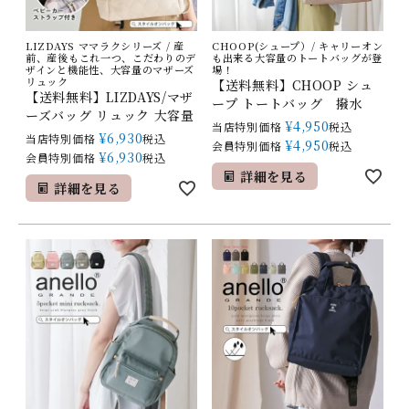
LIZDAYS ママラクシリーズ / 産
CHOOP(シュープ）/ キャリーオン
前、産後もこれ一つ、こだわりのデ
も出来る大容量のトートバッグが登
ザインと機能性、大容量のマザーズ
場！
リュック
【送料無料】CHOOP シュ
【送料無料】LIZDAYS/マザ
ープ トートバッグ 撥水
ーズバッグ リュック 大容量
¥
4,950
当店特別価格
税込
¥
6,930
当店特別価格
税込
¥
4,950
会員特別価格
税込
¥
6,930
会員特別価格
税込
詳細を見る
詳細を見る