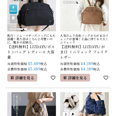
旅行・ジム・マザーズバッグにも大
人気のムラ合皮バッグからがま口リ
活躍！見た目はころんと可愛いの
ュックが登場！上品に持てる大人ミ
に、驚きの収納力。
ニリュック
【送料無料】LIZDAYS/ボス
【送料無料】LIZDAYS/ が
トンバッグ レディース 大容
ま口 ミニリュック フェイク
量
レザー
¥
5,489
¥
4,389
当店特別価格
税込
当店特別価格
税込
¥
5,489
¥
4,389
会員特別価格
税込
会員特別価格
税込
詳細を見る
詳細を見る