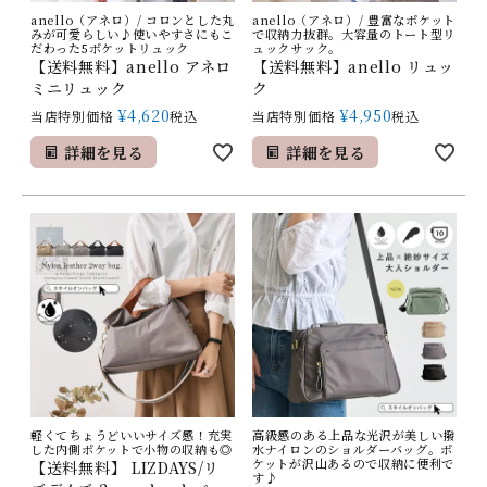
anello（アネロ）/ コロンとした丸
anello（アネロ）/ 豊富なポケット
みが可愛らしい♪使いやすさにもこ
で収納力抜群。大容量のトート型リ
だわった5ポケットリュック
ュックサック。
【送料無料】anello アネロ
【送料無料】anello リュッ
ミニリュック
ク
¥
4,620
¥
4,950
当店特別価格
税込
当店特別価格
税込
詳細を見る
詳細を見る
軽くてちょうどいいサイズ感！充実
高級感のある上品な光沢が美しい撥
した内側ポケットで小物の収納も◎
水ナイロンのショルダーバッグ。ポ
ケットが沢山あるので収納に便利で
【送料無料】 LIZDAYS/リ
す♪