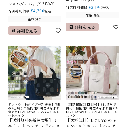
ショルダーバッグ 2WAY
¥
3,190
当店特別価格
税込
¥
4,290
当店特別価格
税込
在庫切れ
在庫切れ
詳細を見る
詳細を見る
ドットや星柄タイプが新登場！内側
【雑誌掲載LEE5月号】3仕切りで
の3仕切りで機能性と可愛さを兼ね
便利！機能性と可愛さを兼ね備えた
備えたLIZDAYSキャンバスミニト
LIZDAYSのキャンバスミニトート
ートバッグ
バッグ
【送料無料&新色登場】ミ
【送料無料】LIZDAYSのキ
ニ トートバッグ レディース
ャンバスミニトートバッグ