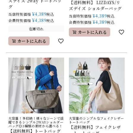
ズデイズ 2way トートバッ
【送料無料】 LIZDAYS/リ
グ
ズデイズ ショルダーバッグ
¥
4,389
当店特別価格
税込
¥
4,389
当店特別価格
税込
¥
4,389
会員特別価格
税込
¥
4,389
会員特別価格
税込
在庫切れ
カートに入れる
カートに入れる
大容量！多収納！様々なシーンで活
大容量のシンプルなフェイクレザー
躍できるシンプル2WAYショルダー
トートバッグ
バッグ◎3種類の素材から選べる！
【送料無料】フェイクレザ
【送料無料】トートバッグ
ートートバッグ