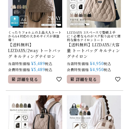
くったりフォルムの上品大人トート
LIZDAYS 3スペースで整頓上手
からA4対応の大きめサイズが新登
に！必要なものがスグ取り出せて便
場！
利な撥水ナイロントート
【送料無料】
【送料無料】LIZDAYS/大容
LIZDAYS/2way トートバッ
量 トートバッグ キルティン
グ キルティングナイロン
グナイロン
¥
5,489
¥
4,950
当店特別価格
税込
当店特別価格
税込
¥
5,489
¥
4,950
会員特別価格
税込
会員特別価格
税込
詳細を見る
詳細を見る