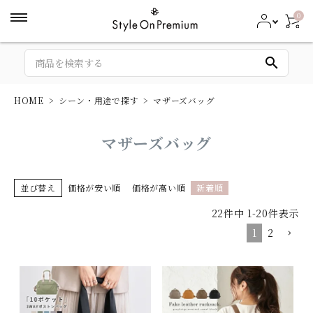
0
search
HOME
シーン・用途で探す
マザーズバッグ
マザーズバッグ
並び替え
価格が安い順
価格が高い順
新着順
22
件中
1
-
20
件表示
1
2