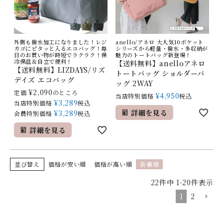
外側も撥水加工になりました！レジ
anello/アネロ 大人気10ポケット
カゴにピタッと入るエコバッグ！毎
シリーズから軽量・撥水・多収納が
日のお買い物が時短でラクラク！保
魅力のトートバッグ新登場！
冷保温＆自立で便利！
【送料無料】anelloアネロ
【送料無料】LIZDAYS/リズ
トートバッグ ショルダーバ
デイズ エコバッグ
ッグ 2WAY
¥
2,090
定価
のところ
¥
4,950
当店特別価格
税込
¥
3,289
当店特別価格
税込
詳細を見る
¥
3,289
会員特別価格
税込
詳細を見る
並び替え
価格が安い順
価格が高い順
新着順
22
件中
1
-
20
件表示
1
2