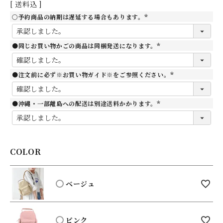
送料込
○予約商品の納期は遅延する場合もあります。
(
必
須
)
●同じお買い物かごの商品は同梱発送になります。
(
必
須
)
●注文前に必ず※お買い物ガイド※をご参照ください。
(
必
須
)
●沖縄・一部離島への配送は別途送料かかります。
(
必
須
)
COLOR
ベージュ
ピンク