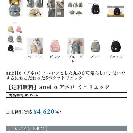
ベージュ
ピンク
ブルーグ
グレー
ブラック
レー
anello（アネロ）/ コロンとした丸みが可愛らしい♪使いや
すさにもこだわった5ポケットリュック
【送料無料】anello アネロ ミニリュック
商品番号
m0554
¥
4,620
当店特別価格
税込
[
42
ポイント進呈 ]