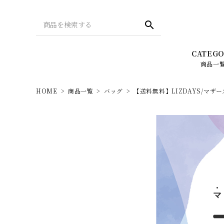
search
CATEGO
商品一
HOME
商品一覧
バッグ
【送料無料】LIZDAYS/マザー
バッグ
Season collection 2022
財布
REAL 
LIZDAYS（リズデイズ）
Leg
PC・タブレット・スマホ関連
メンズ -
New Balance（ニューバランス）
スタイルオンバッグ・
HOT I
オリジナルアイテム
ellesse（エレッセ）
デザインで探す