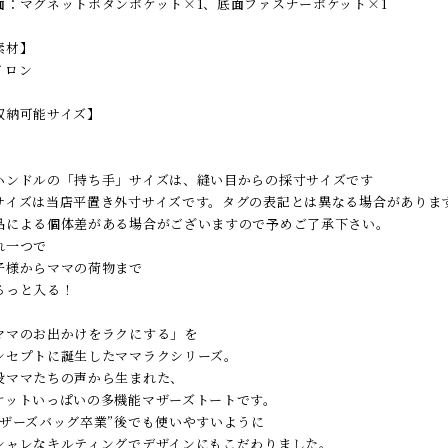
面：マグネットボタンポケット×1、底面ファスナーポケット×1
素材】
イロン
収納可能サイズ】
ハンドルの「持ち手」サイズは、縫い目からの採寸サイズです
サイズは当店平置き外寸サイズです。タグの表記とは異なる場合がありま
品による個体差がある場合がございますので予めご了承下さい。
れ一つで
子様からママの荷物まで
るっと入る！
ママのお出かけをラクにする」を
ンセプトに誕生したママラクシリーズ。
役ママたちの声から生まれた、
ケットいっぱいの多機能マザーズトートです。
マザーズバッグ卒業”後でも使いやすいように
シャレなキルティングでデザインにもこだわりました。