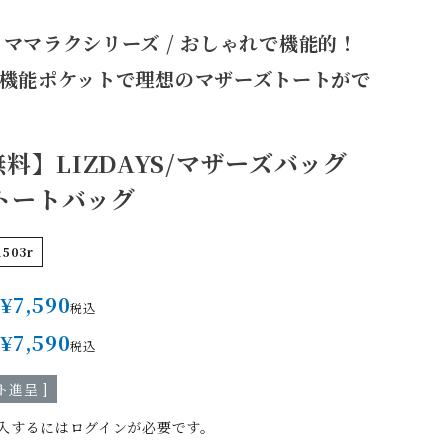
YS ママラクシリーズ / おしゃれで機能的！
多機能ポケットで理想のマザーズトートがで
！
料】LIZDAYS/マザーズバッグ
 トートバッグ
1503r
¥
7,590
税込
¥
7,590
税込
進呈 ]
入するにはログインが必要です。