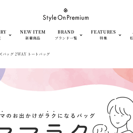
RY
NEW ITEM
BRAND
FEATURES
覧
新着商品
ブランド一覧
特集
ズバッグ 2WAY トートバッグ
SHOP OPEN
小物
衣装提供
ato Largo（レガートラルゴ）
anello（アネロ）
men’s- アイテム
予約＆再販Item
FILA（フィラ）
adidas（アディダス）
TEM
シーン・用途で探す
moz（モズ）
SCANDINAVIAN FORE
（スカンジナビアン フォレ