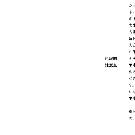
シ
ト
ボ
表
内
毎
大
お
色展開
ナ
注意点
▼
料
詰
す
い
▼
※
め