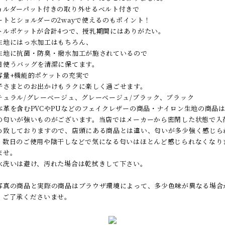
ョルダーパット付きの取り外せるベルト付きで
ートとショルダーの2wayで使えるのもポイント！
トルポケットが合計4つで、授乳期間にはありがたい。
生地にはっ水加工はもちろん、
生地に抗菌・防臭・撥水加工が施されているので
日使うバッグを清潔に保てます。
容量+機能的ポケットの充実で
子さまとのお出かけもラクに楽しく過ごせます。
チュラル/グレーベージュ、グレーベージュ/ブラック、ブラック
本革を含むPVCやPUなどのフェイクレザーの商品・ナイロン生地の商品
の匂いが強いものがございます。当店ではメーカーから密閉した状態で入
め致しておりますので、店頭にある商品とは違い、匂いが多少強く感じら
。数日のご使用や陰干しなどで気になる匂いはほとんど感じられなくなり
ませ。
水洗いは避け、汚れた場合は乾拭きして下さい。
写真の商品と実際の商品はブラウザ環境によって、多少色味が異なる場合
、ご了承くださいませ。