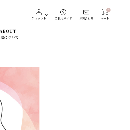
0
アカウント
ご利用ガイド
お問合わせ
カート
ABOUT
私達について
レディースファッション
CONVERSE（コンバース）
生活雑貨
Dickies（ディッキーズ）
素材で探す
ST
TOCHIGI LEATHER
スト）
（栃木レザー）