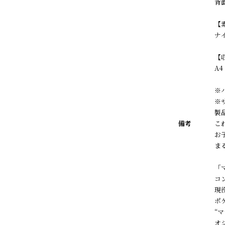
背
【
ナ
【
A4
※
※
製
備考
こ
お
ま
「
コ
現
ポ
“
オ