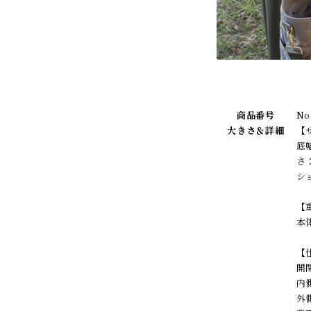
商品番号
No
大きさ＆詳細
【
底
さ
シ
【
本
【
開
内
外