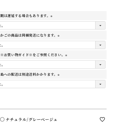
納期は遅延する場合もあります。
(
必
物かごの商品は同梱発送になります。
須
(
)
必
ず※お買い物ガイド※をご参照ください。
須
(
)
必
離島への配送は別途送料かかります。
須
(
)
必
須
)
ナチュラル/グレーベージュ