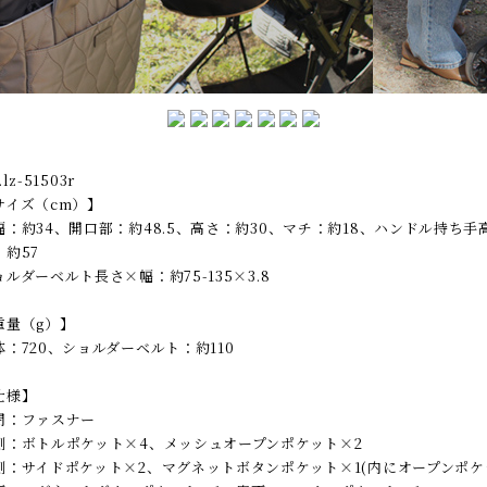
Spec
.lz-51503r
サイズ（cm）】
幅：約34、開口部：約48.5、高さ：約30、マチ：約18、ハンドル持ち手
：約57
ョルダーベルト長さ×幅：約75-135×3.8
重量（g）】
体：720、ショルダーベルト：約110
仕様】
閉：ファスナー
側：ボトルポケット×4、メッシュオープンポケット×2
側：サイドポケット×2、マグネットボタンポケット×1(内にオープンポケ