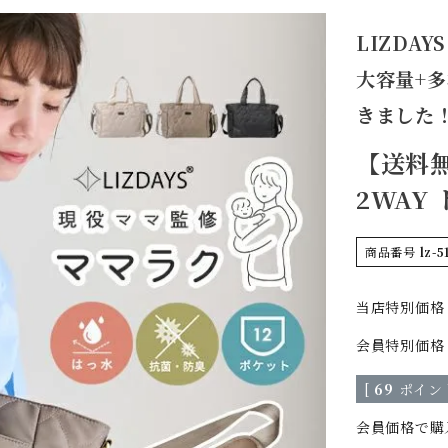
LIZDA
大容量+
きました
【送料無
2WAY
商品番号
lz-5
当店特別価格
会員特別価格
[
69
ポイント
会員価格で購