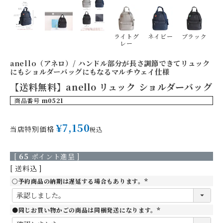
ライトグ
ネイビー
ブラック
レー
anello（アネロ）/ ハンドル部分が長さ調節できてリュック
にもショルダーバッグにもなるマルチウェイ仕様
【送料無料】anello リュック ショルダーバッグ
商品番号
m0521
¥
7,150
当店特別価格
税込
[
65
ポイント進呈 ]
送料込
○予約商品の納期は遅延する場合もあります。
(
必
須
)
●同じお買い物かごの商品は同梱発送になります。
(
必