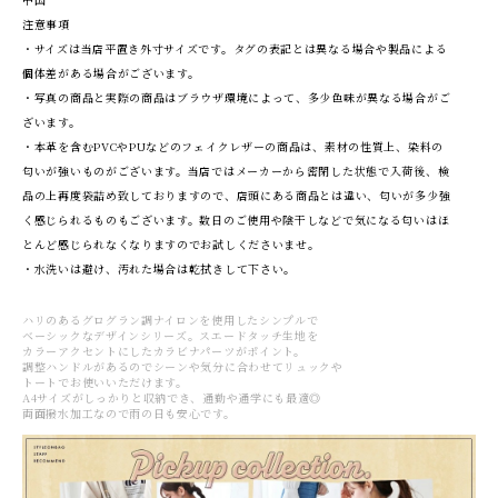
注意事項
・サイズは当店平置き外寸サイズです。タグの表記とは異なる場合や製品による
個体差がある場合がございます。
・写真の商品と実際の商品はブラウザ環境によって、多少色味が異なる場合がご
ざいます。
・本革を含むPVCやPUなどのフェイクレザーの商品は、素材の性質上、染料の
匂いが強いものがございます。当店ではメーカーから密閉した状態で入荷後、検
品の上再度袋詰め致しておりますので、店頭にある商品とは違い、匂いが多少強
く感じられるものもございます。数日のご使用や陰干しなどで気になる匂いはほ
とんど感じられなくなりますのでお試しくださいませ。
・水洗いは避け、汚れた場合は乾拭きして下さい。
ハリのあるグログラン調ナイロンを使用したシンプルで
ベーシックなデザインシリーズ。スエードタッチ生地を
カラーアクセントにしたカラビナパーツがポイント。
調整ハンドルがあるのでシーンや気分に合わせてリュックや
トートでお使いいただけます。
A4サイズがしっかりと収納でき、通勤や通学にも最適◎
両面撥水加工なので雨の日も安心です。