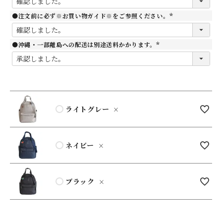
須
)
●注文前に必ず※お買い物ガイド※をご参照ください。
(
必
須
)
●沖縄・一部離島への配送は別途送料かかります。
(
必
須
)
ライトグレー
×
ネイビー
×
ブラック
×