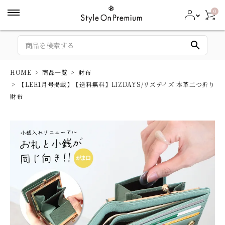
0
search
HOME
商品一覧
財布
【LEE1月号掲載】【送料無料】LIZDAYS/リズデイズ 本革二つ折り
財布