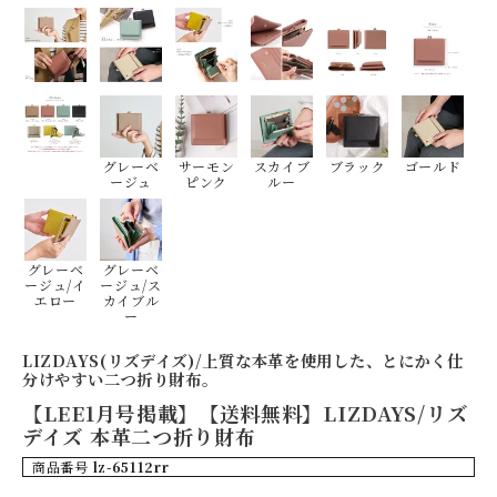
グレーベ
サーモン
スカイブ
ブラック
ゴールド
ージュ
ピンク
ルー
グレーベ
グレーベ
ージュ/イ
ージュ/ス
エロー
カイブル
ー
LIZDAYS(リズデイズ)/上質な本革を使用した、とにかく仕
分けやすい二つ折り財布。
【LEE1月号掲載】【送料無料】LIZDAYS/リズ
デイズ 本革二つ折り財布
商品番号
lz-65112rr