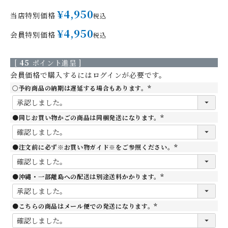
¥
4,950
当店特別価格
税込
¥
4,950
会員特別価格
税込
[
45
ポイント進呈 ]
会員価格で購入するにはログインが必要です。
○予約商品の納期は遅延する場合もあります。
(
必
須
)
●同じお買い物かごの商品は同梱発送になります。
(
必
須
)
●注文前に必ず※お買い物ガイド※をご参照ください。
(
必
須
)
●沖縄・一部離島への配送は別途送料かかります。
(
必
須
)
●こちらの商品はメール便での発送になります。
(
必
須