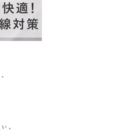
ー。
。
ない。