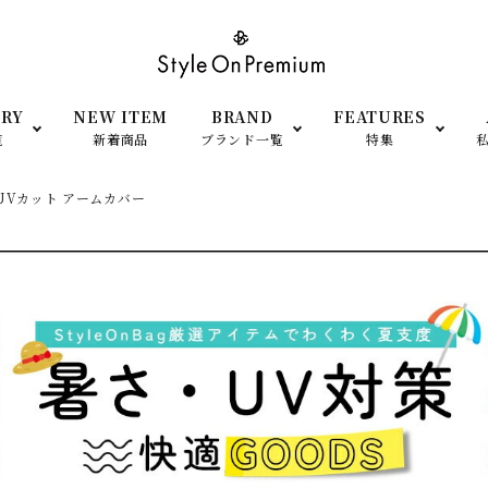
RY
NEW ITEM
BRAND
FEATURES
覧
新着商品
ブランド一覧
特集
Vカット アームカバー
SHOP OPEN
小物
衣装提供
ato Largo（レガートラルゴ）
anello（アネロ）
men’s- アイテム
予約＆再販Item
FILA（フィラ）
adidas（アディダス）
TEM
シーン・用途で探す
moz（モズ）
SCANDINAVIAN FORE
（スカンジナビアン フォレ