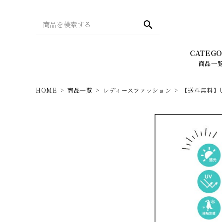
search
CATEGO
商品一
HOME
商品一覧
レディースファッション
【送料無料】U
バッグ
Season collection 2022
財布
REAL 
LIZDAYS（リズデイズ）
Leg
PC・タブレット・スマホ関連
メンズ -
New Balance（ニューバランス）
スタイルオンバッグ・
HOT I
オリジナルアイテム
ellesse（エレッセ）
デザインで探す