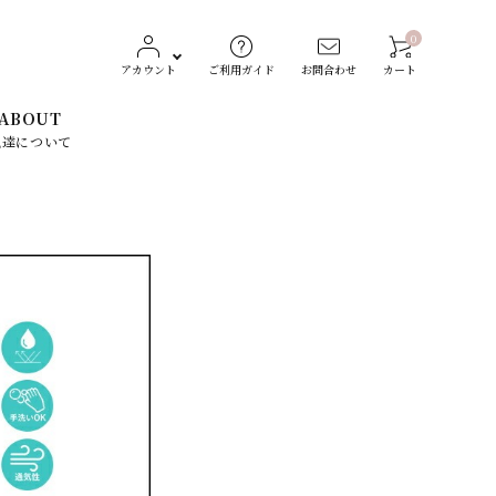
0
アカウント
ご利用ガイド
お問合わせ
カート
ABOUT
私達について
レディースファッション
CONVERSE（コンバース）
生活雑貨
Dickies（ディッキーズ）
素材で探す
ST
TOCHIGI LEATHER
スト）
（栃木レザー）