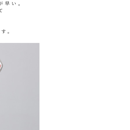
が早い。
て
！
ます。