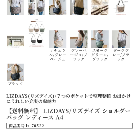
ナチュラ
グレーベ
スモーク
ダークグ
ル/グレー
ージュ/ブ
グリーン/
レー/ブラ
ベージュ
ラック
ブラック
ック
ブラック
LIZDAYS(リズデイズ)/７つのポケットで整理整頓 お出かけ
にうれしい充実の収納力
【送料無料】 LIZDAYS/リズデイズ ショルダー
バッグ レディース A4
商品番号
lz-70522