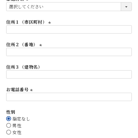
)
(
必
須
住所１（市区町村）
)
(
必
住所２（番地）
須
)
(
必
住所３（建物名）
須
)
お電話番号
(
必
性別
須
指定なし
)
男性
女性