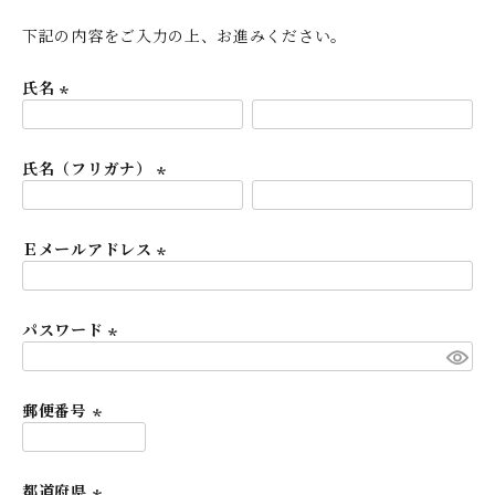
下記の内容をご入力の上、お進みください。
氏名
(
必
氏名（フリガナ）
須
)
(
必
Ｅメールアドレス
須
)
(
必
パスワード
須
)
(
必
須
郵便番号
)
(
必
都道府県
須