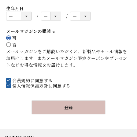
生年月日
メールマガジンの購読
可
(
否
必
メールマガジンをご購読いただくと、新製品やセール情報を
須
お届けします。またメールマガジン限定クーポンやプレゼン
)
トなどお得な情報をお届けします。
会員規約
に同意する
個人情報保護方針
に同意する
登録