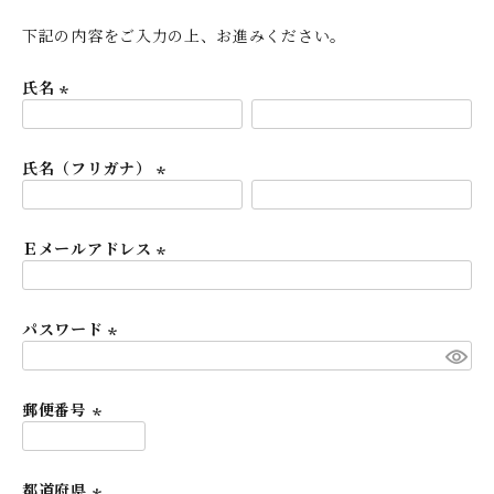
下記の内容をご入力の上、お進みください。
氏名
(
必
氏名（フリガナ）
須
)
(
必
Ｅメールアドレス
須
)
(
必
パスワード
須
)
(
必
須
郵便番号
)
(
必
都道府県
須