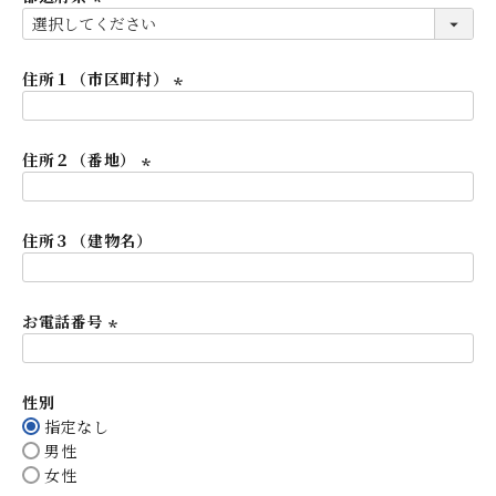
)
(
必
須
住所１（市区町村）
)
(
必
住所２（番地）
須
)
(
必
住所３（建物名）
須
)
お電話番号
(
必
性別
須
指定なし
)
男性
女性