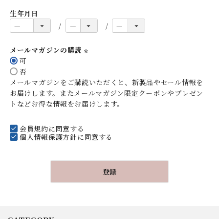
生年月日
メールマガジンの購読
可
(
否
必
メールマガジンをご購読いただくと、新製品やセール情報を
須
お届けします。またメールマガジン限定クーポンやプレゼン
)
トなどお得な情報をお届けします。
会員規約
に同意する
個人情報保護方針
に同意する
登録