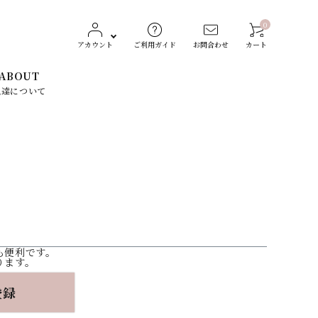
0
アカウント
ご利用ガイド
お問合わせ
カート
ABOUT
私達について
レディースファッション
CONVERSE（コンバース）
生活雑貨
Dickies（ディッキーズ）
素材で探す
も便利です。
ります。
ST
TOCHIGI LEATHER
登録
スト）
（栃木レザー）