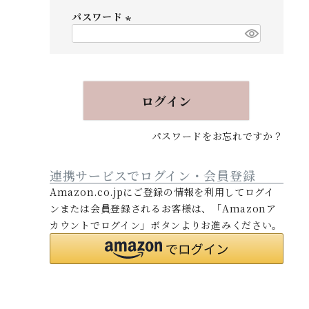
必
パスワード
須
ITALIAN LEATHER
)
（イタリアンレザー）
(
必
須
)
ログイン
パスワードをお忘れですか？
連携サービスでログイン・会員登録
Amazon.co.jpにご登録の情報を利用してログイ
ンまたは会員登録されるお客様は、「Amazonア
カウントでログイン」ボタンよりお進みください。