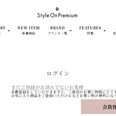
RY
NEW ITEM
BRAND
FEATURES
覧
新着商品
ブランド一覧
特集
SHOP OPEN
小物
衣装提供
ato Largo（レガートラルゴ）
anello（アネロ）
men’s- アイテム
予約＆再販Item
ログイン
FILA（フィラ）
adidas（アディダス）
まだご登録がお済みでないお客様
TEM
シーン・用途で探す
会員登録をしていただきますと、二度目のお買い物時にとて
お気に入り商品をご登録いただけるなどお買い物が便利にな
moz（モズ）
SCANDINAVIAN FORE
会員
（スカンジナビアン フォレ