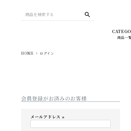
search
CATEGO
商品一
HOME
ログイン
バッグ
Season collection 2022
財布
REAL 
LIZDAYS（リズデイズ）
Leg
PC・タブレット・スマホ関連
メンズ -
New Balance（ニューバランス）
会員登録がお済みのお客様
スタイルオンバッグ・
HOT I
オリジナルアイテム
ellesse（エレッセ）
メールアドレス
デザインで探す
(